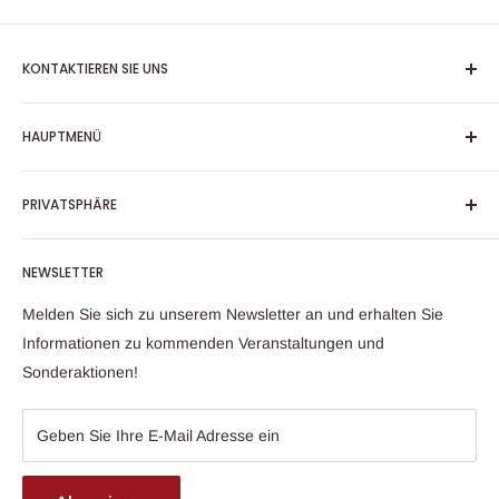
KONTAKTIEREN SIE UNS
Adresse
HAUPTMENÜ
Schwarzwaldstr. 9 A
79117 Freiburg im Breisgau
Instrumente
PRIVATSPHÄRE
Unsere Öffnungszeiten
Zubehör
Montag - Freitag 10:00-18:00 Uhr
Service
AGB
Samstag 10:00-16:00 Uhr
NEWSLETTER
Über uns
Datenschutzerklärung
Telefon
+49 (0)761 790 700
Veranstaltungen
Widerrufsrecht & Widerrufsformular
Melden Sie sich zu unserem Newsletter an und erhalten Sie
Telefon Onlineshop
+49 (0)163 24 33 256
Kontakt
Versand und Zahlungsbedingungen
Informationen zu kommenden Veranstaltungen und
E-Mail
info@lepthien.de
Sonderaktionen!
Impressum
Persönliche Daten anfordern
Geben Sie Ihre E-Mail Adresse ein