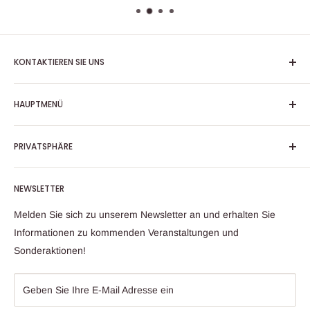
KONTAKTIEREN SIE UNS
Adresse
HAUPTMENÜ
Schwarzwaldstr. 9 A
79117 Freiburg im Breisgau
Instrumente
PRIVATSPHÄRE
Unsere Öffnungszeiten
Zubehör
Montag - Freitag 10:00-18:00 Uhr
Service
AGB
Samstag 10:00-16:00 Uhr
NEWSLETTER
Über uns
Datenschutzerklärung
Telefon
+49 (0)761 790 700
Veranstaltungen
Widerrufsrecht & Widerrufsformular
Melden Sie sich zu unserem Newsletter an und erhalten Sie
Telefon Onlineshop
+49 (0)163 24 33 256
Kontakt
Versand und Zahlungsbedingungen
Informationen zu kommenden Veranstaltungen und
E-Mail
info@lepthien.de
Sonderaktionen!
Impressum
Persönliche Daten anfordern
Geben Sie Ihre E-Mail Adresse ein